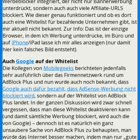
Werbeblocker integriert, der nicht nur Bannerwerbung
unterdrückt, sondern auch auch viele Affiliate-URLS
blockiert. Wie dieser genau funktioniert und ob es dort
auch eine Whitelist für bezahlende Unternehmen gibt, ist
mir aktuell nicht bekannt. Zur Info: Das ist der einzige
Browser, in dem ich Werbung unterdrücke, im Büro und
auf
iPhone
/iPad lasse ich mir alles anzeigen (nur damit
hier kein falsches Bild entsteht).
Auch
Google
auf der Whitelist
Die Kollegen von
Mobilegeeks
berichteten jedenfalls
sehr ausführlich über das Firmennetzwerk rund um
AdBlock Plus und nun wurde auch noch bekannt, dass
Google auch dafür bezahlt, dass AdSense-Werbung nicht
blockiert wird
, sondern auf der Whitelist von AdBlock
Plus landet. In der ganzen Diskussion wird zwar schnell
vergessen, dass man diese Whitelist deaktivieren kann
(und damit sämtliche Werbung blockiert, wird auch die
von Google) – dennoch ist es natürlich ein ganz
unsaubere Sache von AdBlock Plus zu behaupten, man
würde das Internet besser machen, indem man nur „gute