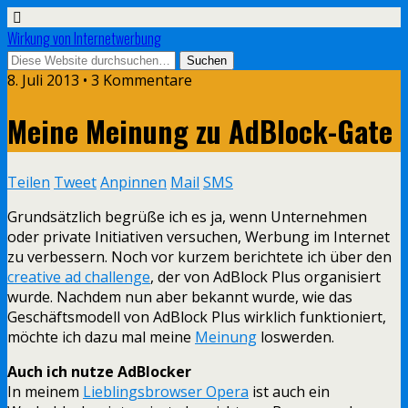
Wirkung von Internetwerbung
8. Juli 2013 • 3 Kommentare
Meine Meinung zu AdBlock-Gate
Teilen
Tweet
Anpinnen
Mail
SMS
Grundsätzlich begrüße ich es ja, wenn Unternehmen
oder private Initiativen versuchen, Werbung im Internet
zu verbessern. Noch vor kurzem berichtete ich über den
creative ad challenge
, der von AdBlock Plus organisiert
wurde. Nachdem nun aber bekannt wurde, wie das
Geschäftsmodell von AdBlock Plus wirklich funktioniert,
möchte ich dazu mal meine
Meinung
loswerden.
Auch ich nutze AdBlocker
In meinem
Lieblingsbrowser Opera
ist auch ein