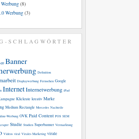
e Werbung
(8)
.0 Werbung
(3)
G-SCHLAGWÖRTER
Banner
App
nerwerbung
Definition
marbeit
Google
Displaywerbung
Fernsehen
Internet
Internetwerbung
n
iPad
Marke
ampagne
Klickrate
kreativ
ing
Medium Rectangle
Mercedes
Nachteile
Paid Content
OVK
line-Werbung
POS
SEM
Studie
Superbanner
craper
Studien
Vermarktung
o
virale
Videos
viral
Virales Marketing