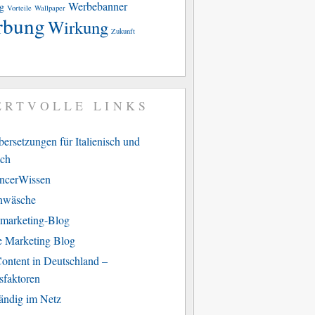
Werbebanner
g
Vorteile
Wallpaper
rbung
Wirkung
Zukunft
ERTVOLLE LINKS
ersetzungen für Italienisch und
sch
ancerWissen
nwäsche
marketing-Blog
e Marketing Blog
ontent in Deutschland –
sfaktoren
tändig im Netz