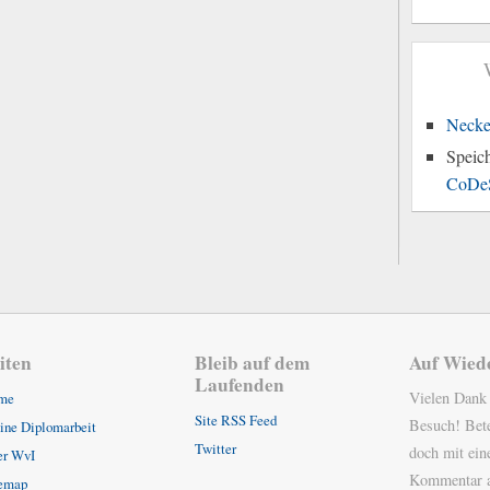
Necke
Speic
CoDe
iten
Bleib auf dem
Auf Wied
Laufenden
Vielen Dank
me
Site RSS Feed
Besuch! Bete
ne Diplomarbeit
Twitter
doch mit ei
er WvI
Kommentar a
temap