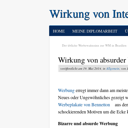
Wirkung von Int
HOME
MEINE DIPLOMARBEIT
Ü
Der übliche Werbewahnsinn zur WM in Brasilien
Wirkung von absurder
veröffentlicht am 19. Mai 2014, in
Allgemein
, von
Werbung
erregt immer dann am meist
Neues oder Ungewöhnliches gezeigt wir
Werbeplakate von Bennetton
aus den
schockierenden Motiven um die Ecke 
Bizarre und absurde Werbung