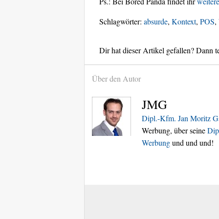
Ps.: Bei Bored Panda findet ihr
weiter
Schlagwörter:
absurde
,
Kontext
,
POS
,
Dir hat dieser Artikel gefallen? Dann te
Über den Autor
JMG
Dipl.-Kfm. Jan Moritz G
Werbung, über seine
Dip
Werbung
und und und!