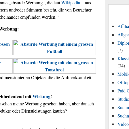
annte „absurde Werbung“, die laut
Wikipedia
aus
rtern und/oder Stimmen besteht, die von Betrachter
durcheinander empfunden werden.“
Affili
e Werbung:
Allge
Diplo
(7)
Klass
(34)
Mobil
berdimensionierten Objekte, die die Aufmerksamkeit
Offtop
Paid 
ichbedeutend mit
Wirkung
!
Studi
nschen meine Werbung gesehen haben, aber danach
Suchm
odukte oder Dienstleistungen kaufen?
Suchm
Video