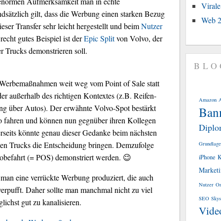
er enormen Aufmerksamkeit man in echte
Viral
ätzlich gilt, dass die Werbung einen starken Bezug
Web 2
eser Transfer sehr leicht hergestellt und beim
Nutzer
echt gutes Beispiel ist der
Epic Split
von Volvo, der
r Trucks demonstrieren soll.
BLO
r Werbemaßnahmen weit weg vom Point of Sale statt
der außerhalb des richtigen Kontextes (z.B. Reifen-
Amazon
g über Autos). Der erwähnte Volvo-Spot bestärkt
Ban
olvo fahren und können nun gegnüber ihren Kollegen
Diplo
rseits könnte genau dieser Gedanke beim nächsten
en Trucks die Entscheidung bringen. Demzufolge
Grundlage
Probefahrt (= POS) demonstriert werden. 😉
iPhone
K
Market
s man eine verrückte Werbung produziert, die auch
Nutzer
On
verpufft. Daher sollte man manchmal nicht zu viel
SEO
Skys
lichst gut zu kanalisieren.
Vide