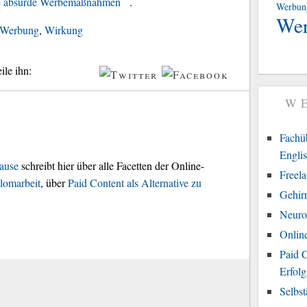
e absurde Werbemaßnahmen
.
Werbun
We
Werbung
,
Wirkung
ile ihn:
W
Fachüb
Engli
ause
schreibt hier über alle Facetten der Online-
Freel
lomarbeit
, über
Paid Content als Alternative zu
Gehir
Neuro
Onlin
Paid C
Erfolg
Selbs