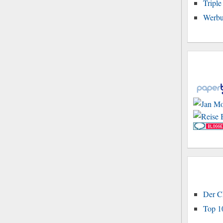
Tripl
Werbu
Der C
Top 1