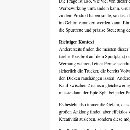
Die Frage ist also, wie viel von dies
Werbewirkung umwandeln kann. Grunds
zu dem Produkt haben sollte, so dass di
im Gehirn verankert werden kann. Ein r
die Spurtreue und präzise Steuerung de
Richtiger Kontext
Andererseits finden die meisten diese
(siehe Toastbrot auf dem Sportplatz) o
Werbung während einer Fernsehsendun
sicherlich die Trucker, die bereits V
den Dicken raushängen lassen. Andere
Kauf zwischen 2 nahezu gleichewertig
müsste dann der Epic Split bei jeder 
Es besteht also immer die Gefahr, das
großen Anklang findet, aber effektlos 
Kreativität ausleben, sondern diese mög