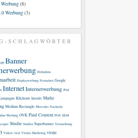
e Werbung
(8)
.0 Werbung
(3)
G-SCHLAGWÖRTER
Banner
App
nerwerbung
Definition
marbeit
Google
Displaywerbung
Fernsehen
Internet
Internetwerbung
n
iPad
Marke
ampagne
Klickrate
kreativ
ing
Medium Rectangle
Mercedes
Nachteile
Paid Content
OVK
line-Werbung
POS
SEM
Studie
Superbanner
craper
Studien
Vermarktung
o
virale
Videos
viral
Virales Marketing