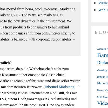
Viral
g has moved from being product-centric (Marketing
Web 2
Marketing 2.0). Today we see marketing as
nse to the new dynamics in the environment. We
cus from products to consumers to humankind
BLO
e when companies shift from consumer-centricity to
bility is balanced with corporate responsibility. –
Amazon
Ban
Diplo
ntlich?
ing darum, dass die Werbebotschaft nicht zum
Grundlage
r Konsument über emotionale Geschichten
iPhone
K
 Marke
angelockt
geführt wird und diese selbst weiter
Market
uch mit dem neusten Buzzword „
Inbound Marketing
“
Nutzer
On
nt Marketing ist das Unternehmen Red Bull, das mit
SEO
Skys
 TV), einem Hochglanzmagazin (Red Bulletin) und
Vide
interessante Inhalte produziert. Eine etwas andere