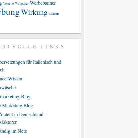
Werbebanner
g
Vorteile
Wallpaper
rbung
Wirkung
Zukunft
ERTVOLLE LINKS
ersetzungen für Italienisch und
sch
ancerWissen
nwäsche
marketing-Blog
e Marketing Blog
ontent in Deutschland –
sfaktoren
tändig im Netz