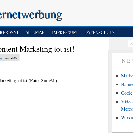
ernetwerbung
BER WVI
SITEMAP
IMPRESSUM
DATENSCHUTZ
tent Marketing tot ist!
ng
, von JMG
NE
Marke
Banne
Coole 
Video
Merce
Wirku