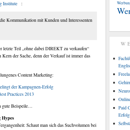
Werbun
 Institute
:
We
g die Kommunikation mit Kunden und Interessenten
W
er letzte Teil „ohne dabei DIREKT zu verkaufen“
en Kern der Sache, denn der Verkauf ist immer das
Fachüb
Engli
Freel
 gelungenes Content Marketing:
Gehir
gelingt der Kampagnen-Erfolg
Neuro
est Practices 2013
Onlin
ch gute Beispeile…
Paid C
Erfolg
g Hypes
Selbs
 Vergangenheit: Schaut man sich das Suchvolumen bei