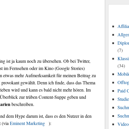
Affili
Allge
Diplo
(7)
Klass
g ist ja kaum noch zu übersehen. Ob bei Twitter,
(34)
st im Fernsehen oder im Kino (Google Stories)
Mobil
m etwas mehr Aufmerksamkeit für meinen Beitrag zu
Offtop
 provokant gewählt. Denn ich finde, dass das Thema
rieben wird und kann es bald nicht mehr hören. Im
Paid 
n Überblick zur trüben Content-Suppe geben und
Studi
arien
beschreiben.
Suchm
Suchm
nd dem Hype darum ist, dass es den Nutzer in den
t (via
Eminent Marketing
):
Video