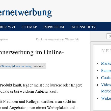
ernetwerbung
BER WVI
SITEMAP
IMPRESSUM
DATENSCHUTZ
spielen
Kritik am berechenbaren Werbeerfolg
annerwerbung im Online-
NE
Marke
ne-Werbung (Bannerwerbung)
, von JMG
Banne
Coole 
Video
Produkt kauft, legt er meist eine kürzere oder längere
Merce
dukte er bei welchem Anbieter kauft.
Wirku
mit Freunden und Kollegen darüber; man sucht im
en und Angeboten; man nimmt Werbeplakate und -