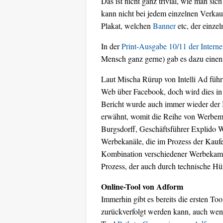
Das ist nicht ganz trivial, wie man s
kann nicht bei jedem einzelnen Verka
Plakat, welchen
Banner
etc, der einze
In der
Print-Ausgabe 10/11 der Intern
Mensch ganz gerne) gab es dazu einen 
Laut Mischa Rürup von Intelli Ad führ
Web über Facebook, doch wird dies i
Bericht wurde auch immer wieder der 
erwähnt, womit die Reihe von Werbemit
Burgsdorff, Geschäftsführer Explido We
Werbekanäle, die im Prozess der Kaufe
Kombination verschiedener Werbekampa
Prozess, der auch durch technische Hürd
Online-Tool von Adform
Immerhin gibt es bereits die ersten To
zurückverfolgt werden kann, auch wenn 