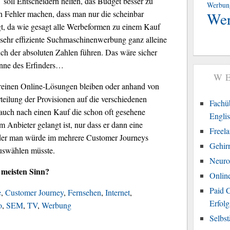
soll Entscheidern helfen, das Budget besser zu
Werbun
en Fehler machen, dass man nur die scheinbar
We
t, da wie gesagt alle Werbeformen zu einem Kauf
 sehr effiziente Suchmaschinenwerbung ganz alleine
uch der absoluten Zahlen führen. Das wäre sicher
Sinne des Erfinders…
W
 reinen Online-Lösungen bleiben oder anhand von
rteilung der Provisionen auf die verschiedenen
Fachüb
ch nach einen Kauf die schon oft gesehene
Engli
 Anbieter gelangt ist, nur dass er dann eine
Freel
der man würde im mehrere Customer Journeys
Gehir
auswählen müsste.
Neuro
meisten Sinn?
Onlin
Paid C
e
,
Customer Journey
,
Fernsehen
,
Internet
,
Erfolg
o
,
SEM
,
TV
,
Werbung
Selbs