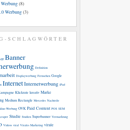
e Werbung
(8)
.0 Werbung
(3)
G-SCHLAGWÖRTER
Banner
App
nerwerbung
Definition
marbeit
Google
Displaywerbung
Fernsehen
Internet
Internetwerbung
n
iPad
Marke
ampagne
Klickrate
kreativ
ing
Medium Rectangle
Mercedes
Nachteile
Paid Content
OVK
line-Werbung
POS
SEM
Studie
Superbanner
craper
Studien
Vermarktung
o
virale
Videos
viral
Virales Marketing