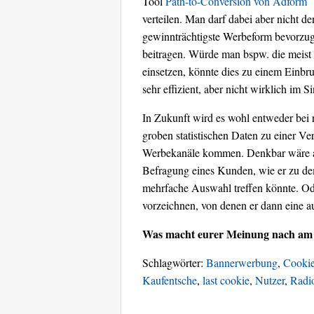
Tool
Path-to-Conversion von Adform
verteilen. Man darf dabei aber nicht d
gewinnträchtigste Werbeform bevorzug
beitragen. Würde man bspw. die meist
einsetzen, könnte dies zu einem Einbr
sehr effizient, aber nicht wirklich im 
In Zukunft wird es wohl entweder bei
groben statistischen Daten zu einer Ve
Werbekanäle kommen. Denkbar wäre au
Befragung eines Kunden, wie er zu dem
mehrfache Auswahl treffen könnte. O
vorzeichnen, von denen er dann eine 
Was macht eurer Meinung nach am 
Schlagwörter:
Bannerwerbung
,
Cooki
Kaufentsche
,
last cookie
,
Nutzer
,
Radi