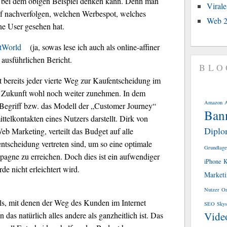
ich bei dem obigen Beispiel denken kann. Denn man
Viral
uf nachverfolgen, welchen Werbespot, welches
Web 2
lne User gesehen hat.
etWorld
(ja, sowas lese ich auch als online-affiner
ausführlichen Bericht.
BLO
t bereits jeder vierte Weg zur Kaufentscheidung im
n Zukunft wohl noch weiter zunehmen. In dem
Amazon
Begriff bzw. das Modell der „Customer Journey“
Ban
telkontakten eines Nutzers darstellt. Dirk von
Diplo
b Marketing, verteilt das Budget auf alle
ntscheidung vertreten sind, um so eine optimale
Grundlage
gne zu erreichen. Doch dies ist ein aufwendiger
iPhone
K
e nicht erleichtert wird.
Market
Nutzer
On
ols, mit denen der Weg des Kunden im Internet
SEO
Skys
Vide
das natürlich alles andere als ganzheitlich ist. Das