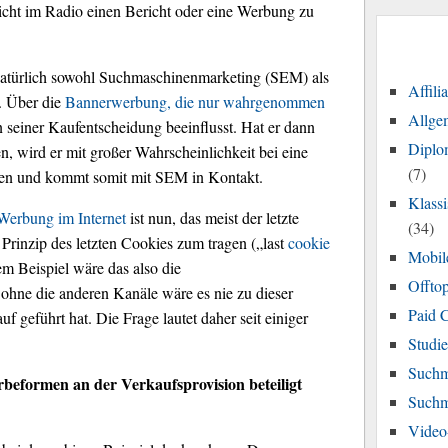
eicht im Radio einen Bericht oder eine Werbung zu
natürlich sowohl Suchmaschinenmarketing (SEM) als
Affili
. Über die
Bannerwerbung, die nur wahrgenommen
Allge
n seiner Kaufentscheidung beeinflusst. Hat er dann
Diplo
en, wird er mit großer Wahrscheinlichkeit bei eine
(7)
en und kommt somit mit SEM in Kontakt.
Klass
erbung im Internet
ist nun, das meist der letzte
(34)
Prinzip des letzten Cookies zum tragen („last
cookie
Mobil
em Beispiel wäre das also die
Offtop
ne die anderen Kanäle wäre es nie zu dieser
Paid 
geführt hat. Die Frage lautet daher seit einiger
Studi
Suchm
rbeformen an der Verkaufsprovision beteiligt
Suchm
Video