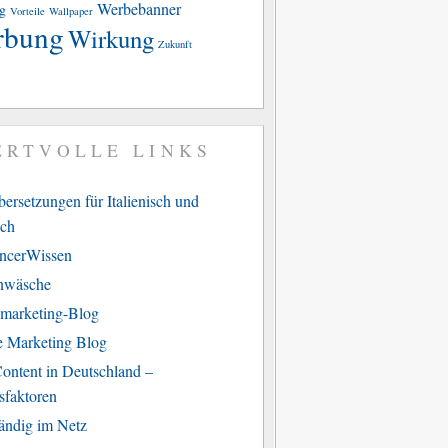
Werbebanner
g
Vorteile
Wallpaper
rbung
Wirkung
Zukunft
ERTVOLLE LINKS
ersetzungen für Italienisch und
sch
ancerWissen
nwäsche
marketing-Blog
e Marketing Blog
ontent in Deutschland –
sfaktoren
tändig im Netz