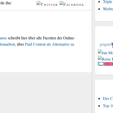
Tripl
ile ihn:
Werbu
ause
schreibt hier über alle Facetten der Online-
lomarbeit
, über
Paid Content als Alternative zu
Der C
Top 1