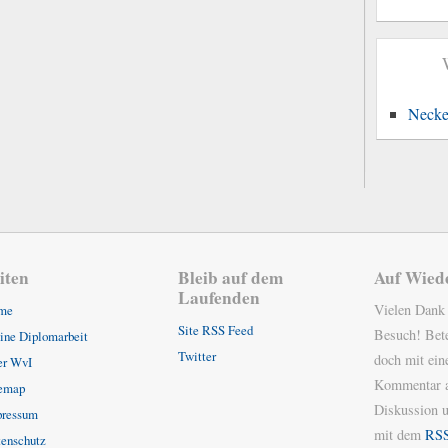
Necke
iten
Bleib auf dem
Auf Wied
Laufenden
Vielen Dank
me
Site RSS Feed
Besuch! Bete
ne Diplomarbeit
Twitter
doch mit ei
er WvI
Kommentar a
temap
Diskussion u
pressum
mit dem
RSS
enschutz