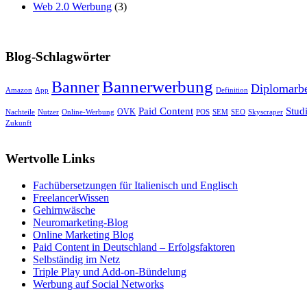
Web 2.0 Werbung
(3)
Blog-Schlagwörter
Banner
Bannerwerbung
Diplomarbe
Amazon
App
Definition
Paid Content
Stud
OVK
Nachteile
Nutzer
Online-Werbung
POS
SEM
SEO
Skyscraper
Zukunft
Wertvolle Links
Fachübersetzungen für Italienisch und Englisch
FreelancerWissen
Gehirnwäsche
Neuromarketing-Blog
Online Marketing Blog
Paid Content in Deutschland – Erfolgsfaktoren
Selbständig im Netz
Triple Play und Add-on-Bündelung
Werbung auf Social Networks