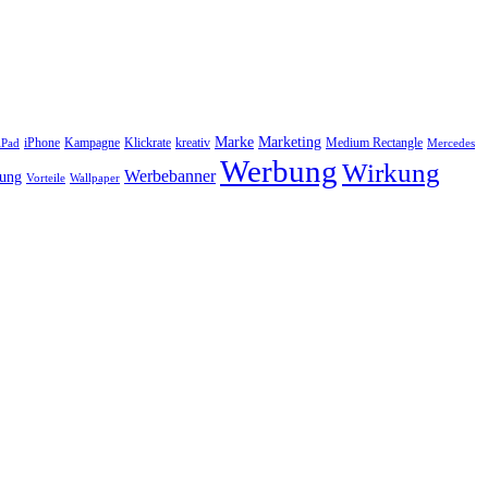
Marke
Marketing
iPhone
Kampagne
Klickrate
kreativ
Medium Rectangle
iPad
Mercedes
Werbung
Wirkung
Werbebanner
bung
Vorteile
Wallpaper