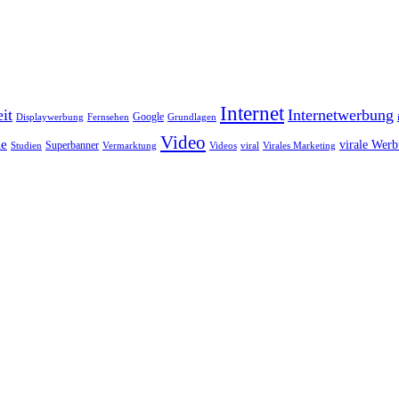
Internet
it
Internetwerbung
Google
Displaywerbung
Fernsehen
Grundlagen
Video
ie
virale Wer
Superbanner
Studien
Vermarktung
Videos
viral
Virales Marketing