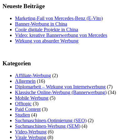
Neueste Beiträge
Marketing-Fail von Mercedes-Benz (E-Vito)
Banner-Werbung in China
Coole digitale Projekte in China
Video: kreative Bannerwerbung von Mercedes
Wirkung von absurder Werbung
Kategorien
Affiliate-Werbung
(2)
Allgemein
(16)
Diplomarbeit – Wirkung von Internetwerbung
(7)
Klassische Online-Werbung (Bannerwerbung)
(34)
Mobile Werbung
(5)
Offtopic
(3)
Paid Content
(3)
Studien
(4)
Suchmaschinen-Optimierung (SEO)
(2)
Suchmaschinen-Werbung (SEM)
(4)
Video-Werbung
(6)
Virale Werbung
(8)