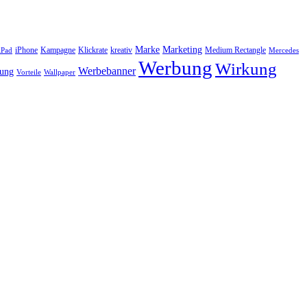
Marke
Marketing
iPhone
Kampagne
Klickrate
kreativ
Medium Rectangle
iPad
Mercedes
Werbung
Wirkung
Werbebanner
bung
Vorteile
Wallpaper