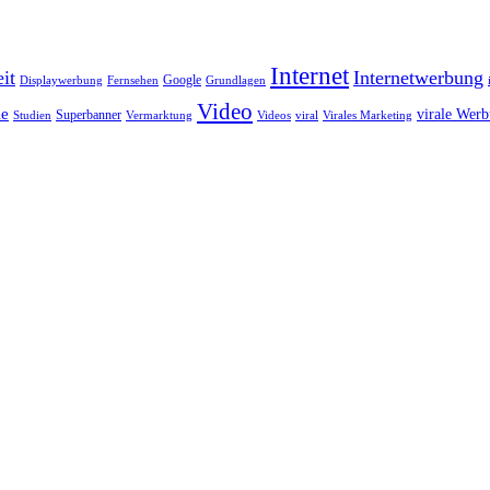
Internet
it
Internetwerbung
Google
Displaywerbung
Fernsehen
Grundlagen
Video
ie
virale Wer
Superbanner
Studien
Vermarktung
Videos
viral
Virales Marketing