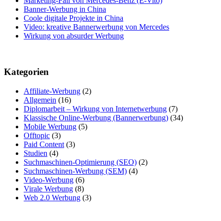
Marketing-Fail von Mercedes-Benz (E-Vito)
Banner-Werbung in China
Coole digitale Projekte in China
Video: kreative Bannerwerbung von Mercedes
Wirkung von absurder Werbung
Kategorien
Affiliate-Werbung
(2)
Allgemein
(16)
Diplomarbeit – Wirkung von Internetwerbung
(7)
Klassische Online-Werbung (Bannerwerbung)
(34)
Mobile Werbung
(5)
Offtopic
(3)
Paid Content
(3)
Studien
(4)
Suchmaschinen-Optimierung (SEO)
(2)
Suchmaschinen-Werbung (SEM)
(4)
Video-Werbung
(6)
Virale Werbung
(8)
Web 2.0 Werbung
(3)