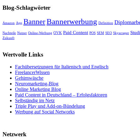
Blog-Schlagwörter
Banner
Bannerwerbung
Diplomarbe
Amazon
App
Definition
Paid Content
Stud
OVK
Nachteile
Nutzer
Online-Werbung
POS
SEM
SEO
Skyscraper
Zukunft
Wertvolle Links
Fachübersetzungen für Italienisch und Englisch
FreelancerWissen
Gehirnwäsche
Neuromarketing-Blog
Online Marketing Blog
Paid Content in Deutschland – Erfolgsfaktoren
Selbständig im Netz
Triple Play und Add-on-Bündelung
Werbung auf Social Networks
Netzwerk