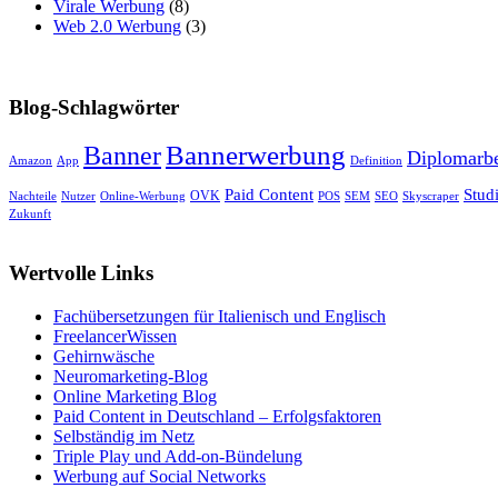
Virale Werbung
(8)
Web 2.0 Werbung
(3)
Blog-Schlagwörter
Banner
Bannerwerbung
Diplomarbe
Amazon
App
Definition
Paid Content
Stud
OVK
Nachteile
Nutzer
Online-Werbung
POS
SEM
SEO
Skyscraper
Zukunft
Wertvolle Links
Fachübersetzungen für Italienisch und Englisch
FreelancerWissen
Gehirnwäsche
Neuromarketing-Blog
Online Marketing Blog
Paid Content in Deutschland – Erfolgsfaktoren
Selbständig im Netz
Triple Play und Add-on-Bündelung
Werbung auf Social Networks