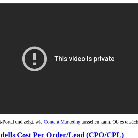
t-Portal und zeigt, wie
Content Marketing
aussehen kann. Ob es tatsächl
odells Cost Per Order/Lead (CPO/CPL)