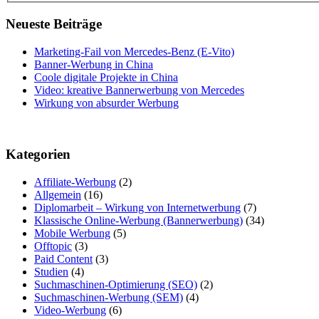
Neueste Beiträge
Marketing-Fail von Mercedes-Benz (E-Vito)
Banner-Werbung in China
Coole digitale Projekte in China
Video: kreative Bannerwerbung von Mercedes
Wirkung von absurder Werbung
Kategorien
Affiliate-Werbung
(2)
Allgemein
(16)
Diplomarbeit – Wirkung von Internetwerbung
(7)
Klassische Online-Werbung (Bannerwerbung)
(34)
Mobile Werbung
(5)
Offtopic
(3)
Paid Content
(3)
Studien
(4)
Suchmaschinen-Optimierung (SEO)
(2)
Suchmaschinen-Werbung (SEM)
(4)
Video-Werbung
(6)