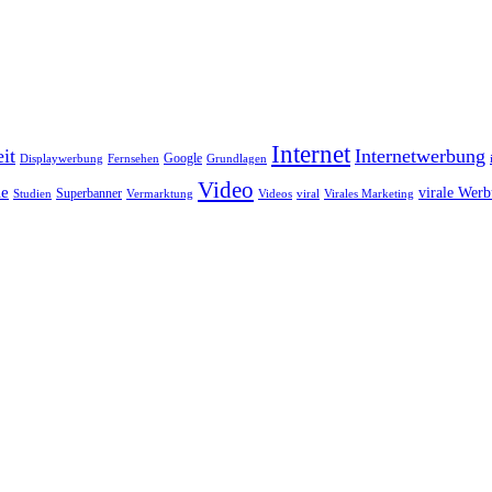
Internet
it
Internetwerbung
Google
Displaywerbung
Fernsehen
Grundlagen
Video
ie
virale Wer
Superbanner
Studien
Vermarktung
Videos
viral
Virales Marketing