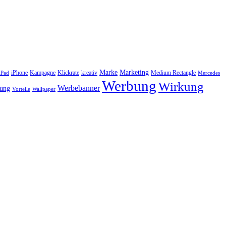
Marke
Marketing
iPhone
Kampagne
Klickrate
kreativ
Medium Rectangle
iPad
Mercedes
Werbung
Wirkung
Werbebanner
bung
Vorteile
Wallpaper