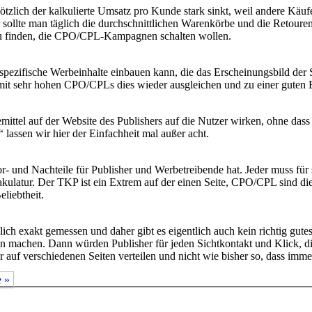
n plötzlich der kalkulierte Umsatz pro Kunde stark sinkt, weil andere Kä
sollte man täglich die durchschnittlichen Warenkörbe und die Retou
er zu finden, die CPO/CPL-Kampagnen schalten wollen.
spezifische Werbeinhalte einbauen kann, die das Erscheinungsbild der 
 mit sehr hohen CPO/CPLs dies wieder ausgleichen und zu einer guten
ittel auf der Website des Publishers auf die Nutzer wirken, ohne dass d
lassen wir hier der Einfachheit mal außer acht.
r- und Nachteile für Publisher und Werbetreibende hat. Jeder muss fü
e Makulatur. Der TKP ist ein Extrem auf der einen Seite, CPO/CPL sind 
liebtheit.
ch exakt gemessen und daher gibt es eigentlich auch kein richtig gute
n machen. Dann würden Publisher für jeden Sichtkontakt und Klick, die
auf verschiedenen Seiten verteilen und nicht wie bisher so, dass imm
e »