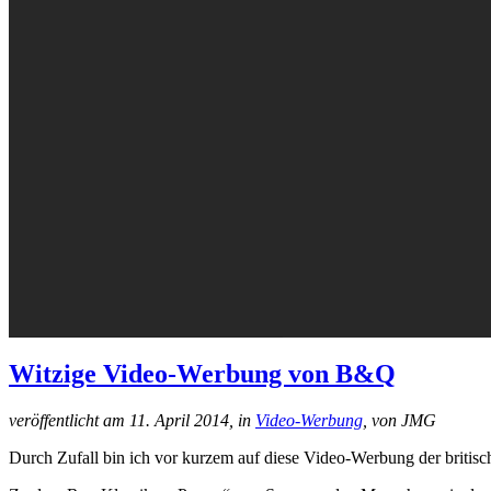
Witzige Video-Werbung von B&Q
veröffentlicht am 11. April 2014, in
Video-Werbung
, von JMG
Durch Zufall bin ich vor kurzem auf diese Video-Werbung der brit