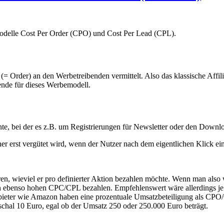
odelle Cost Per Order (CPO) und Cost Per Lead (CPL).
= Order) an den Werbetreibenden vermittelt. Also das klassische Affi
ende für dieses Werbemodell.
te, bei der es z.B. um Registrierungen für Newsletter oder den Downl
r erst vergütet wird, wenn der Nutzer nach dem eigentlichen Klick e
, wieviel er pro definierter Aktion bezahlen möchte. Wenn man also 
n ebenso hohen CPC/CPL bezahlen. Empfehlenswert wäre allerdings je 
bieter wie Amazon haben eine prozentuale Umsatzbeteiligung als CPO/C
chal 10 Euro, egal ob der Umsatz 250 oder 250.000 Euro beträgt.