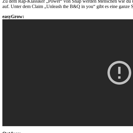
Zu dem Rap-Klassiker „Power“ von Snap werden Menschen wie du und
auf. Unter dem Claim „Unleash the B&Q in you“ gibt es eine ganze Se
easyGrow: