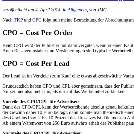
veröffentlicht am 4. April 2014, in
Allgemein
, von JMG
Nach
TKP
und
CPC
folgt nun meine Betrachtung der Abrechnungsm
CPO = Cost Per Order
Beim CPO wird der Publisher nur dann vergütet, wenn er einen Kauf (
Auch Reiseveranstalter und Versicherungen sind typische Werbetreib
CPO = Cost Per Lead
Der Lead ist im Vergleich zum Kauf eine etwas abgeschwächte Varian
Grundsätzlich haben CPO und CPL aber gemeinsam, dass der Publishe
Nutzer hier also mehr tun, als nur auf das Werbemittel zu klicken.
Vorteile des CPO/CPL für Advertiser:
Dank des CPO/CPL kann der Werbetreibende absolut genau kalkulieren
der Gewinn dabei 10 Euro beträgt, dann könnte man theoretisch eine
des Gewinns bzw. 2 bis 10 Prozent des Umsatzes ist. Die meisten An
Ab einem Warenwert von 250 Euro aufwärts erhält der Publisher paus
Nachteile des CPO/CPL für Advertiser: