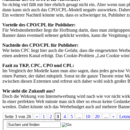
So richtig viel fällt mir hier ehrlich gesagt nicht ein. Aber wenn nu
dann kann sich auch das CPO/CPL-Modell negativ auswirken. Daher 
Ein weiterer Nachteil könnte sein, dass es schwieriger ist, Publish
Vorteile des CPO/CPL für Publisher:
Für Websitenbetreiber liegt die Hoffnung darin, dass man zielgruppen
Banner dann eventuell seltener geklickt werden, kann die Vergütung
Nachteile des CPO/CPL für Publisher:
Wie beim CPC liegt hier auch die Gefahr, dass die eingesetzten Werbem
einen anderen Kanal erfolgt. Das Cookie-Problem „Last Cookie wins“ 
Fazit zu TKP, CPC, CPO und CPL:
Im Vergleich der Modelle kann man also sagen, dass jedes gewisse Vo
einen Partner, der dabei mitspielt. Sonst ist die ganze Theorie rein
zwischen diesen Extremen und erfreut sich daher wohl solch großer Be
Wie sieht die Zukunft aus?
Doch die Wirkung von Internetwerbung wird nach wie vor nicht wirkli
In einer perfekten Welt müsste man sich über so etwas keine Gedanke
werden. Dabei könnte sich das Werbebudget auch auf mehrere Banner 
Seite 3 von 26
«
1
2
3
4
5
...
10
20
...
»
Letzt