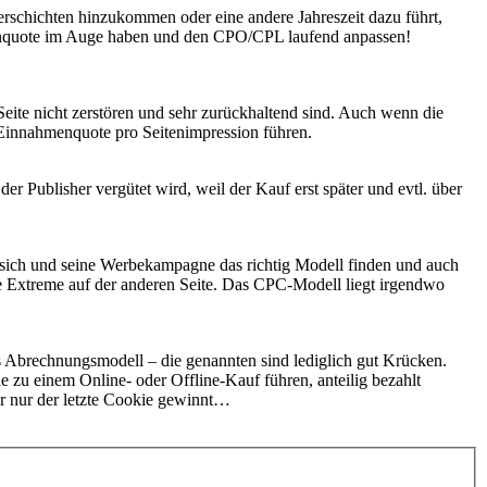
uferschichten hinzukommen oder eine andere Jahreszeit dazu führt,
renquote im Auge haben und den CPO/CPL laufend anpassen!
Seite nicht zerstören und sehr zurückhaltend sind. Auch wenn die
 Einnahmenquote pro Seitenimpression führen.
er Publisher vergütet wird, weil der Kauf erst später und evtl. über
r sich und seine Werbekampagne das richtig Modell finden und auch
die Extreme auf der anderen Seite. Das CPC-Modell liegt irgendwo
s Abrechnungsmodell – die genannten sind lediglich gut Krücken.
 zu einem Online- oder Offline-Kauf führen, anteilig bezahlt
er nur der letzte Cookie gewinnt…