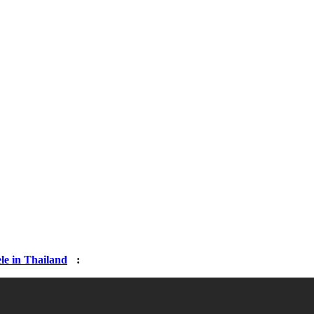
le in Thailand
: